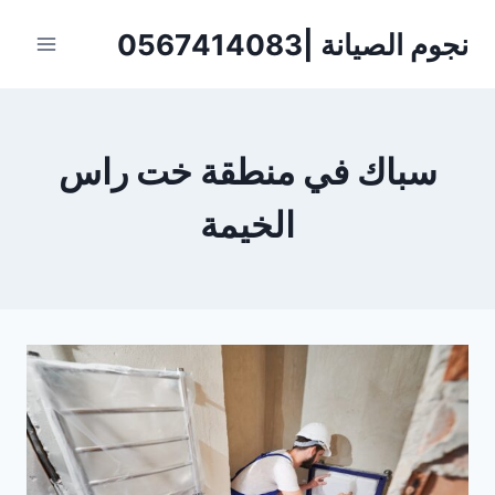
لتجاوز
نجوم الصيانة |0567414083
لى
لمحتوى
سباك في منطقة خت راس
الخيمة