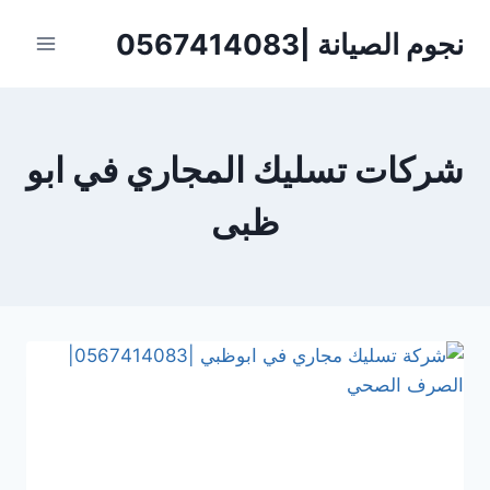
لتجاوز
نجوم الصيانة |0567414083
لى
لمحتوى
شركات تسليك المجاري في ابو
ظبى