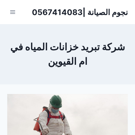
لتجاوز
نجوم الصيانة |0567414083
لى
لمحتوى
شركة تبريد خزانات المياه في
ام القيوين