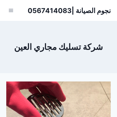
لتجاوز
نجوم الصيانة |0567414083
لى
لمحتوى
شركة تسليك مجاري العين