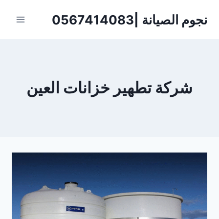
لتجاوز
نجوم الصيانة |0567414083
لى
لمحتوى
شركة تطهير خزانات العين