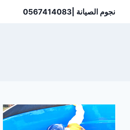
لتجاوز
نجوم الصيانة |0567414083
لى
لمحتوى