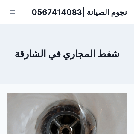
لتجاوز
نجوم الصيانة |0567414083
لى
لمحتوى
شفط المجاري في الشارقة