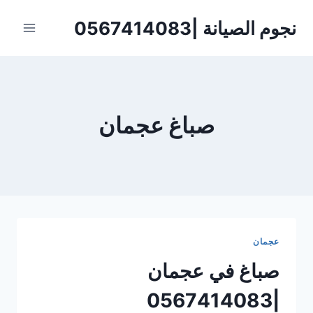
لتجاوز
نجوم الصيانة |0567414083
لى
لمحتوى
صباغ عجمان
عجمان
صباغ في عجمان
|0567414083