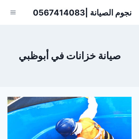
لتجاوز
نجوم الصيانة |0567414083
لى
لمحتوى
صيانة خزانات في أبوظبي