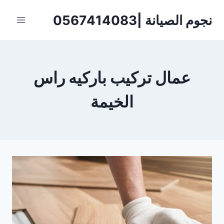
لتجاوز
نجوم الصيانة |0567414083
لى
لمحتوى
عمال تركيب باركيه راس
الخيمة