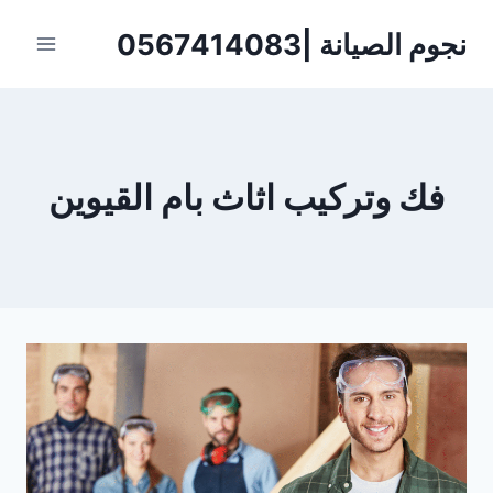
لتجاوز
نجوم الصيانة |0567414083
لى
لمحتوى
فك وتركيب اثاث بام القيوين