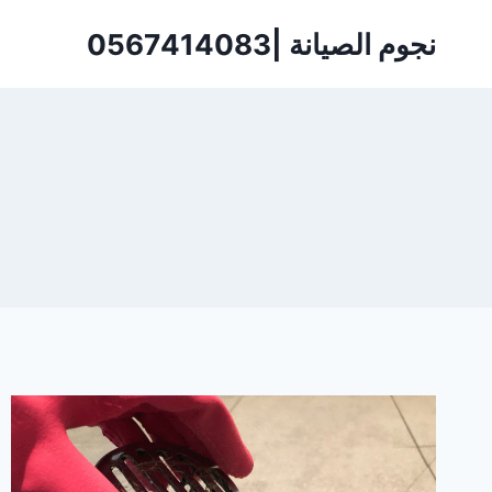
لتجاوز
نجوم الصيانة |0567414083
لى
لمحتوى