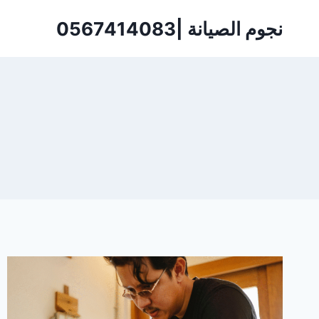
لتجاوز
نجوم الصيانة |0567414083
لى
لمحتوى