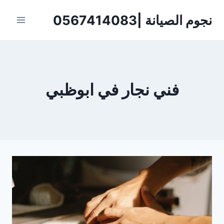
لتجاوز
نجوم الصيانة |0567414083
لى
لمحتوى
‏فني نجار في ابوظبي