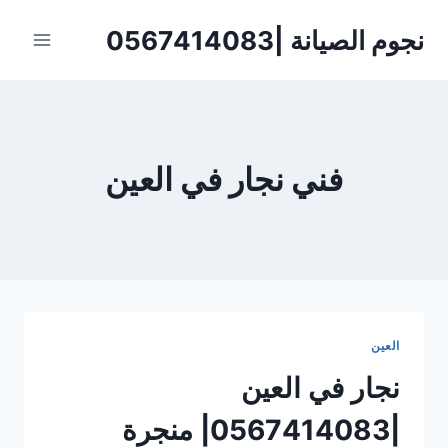
لتجاوز
نجوم الصيانة |0567414083
لى
لمحتوى
فني نجار في العين
العين
نجار في العين
|0567414083| منجرة