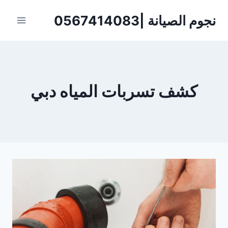
لتجاوز
نجوم الصيانة |0567414083
لى
لمحتوى
كشف تسربات المياه دبي