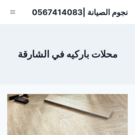
لتجاوز
نجوم الصيانة |0567414083
لى
لمحتوى
محلات باركيه في الشارقة