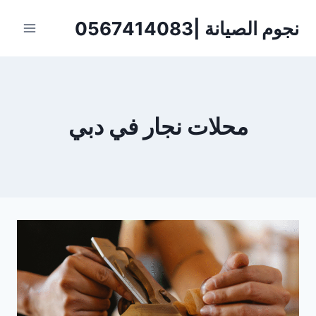
لتجاوز
نجوم الصيانة |0567414083
لى
لمحتوى
محلات نجار في دبي