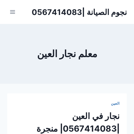
لتجاوز
نجوم الصيانة |0567414083
لى
لمحتوى
معلم نجار العين
العين
نجار في العين
|0567414083| منجرة