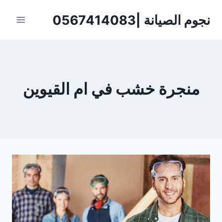
لتجاوز
نجوم الصيانة |0567414083
لى
لمحتوى
منجرة خشب في ام القيوين