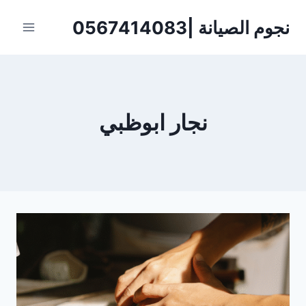
لتجاوز
نجوم الصيانة |0567414083
لى
لمحتوى
نجار ابوظبي