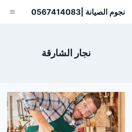
لتجاوز
نجوم الصيانة |0567414083
لى
لمحتوى
نجار الشارقة