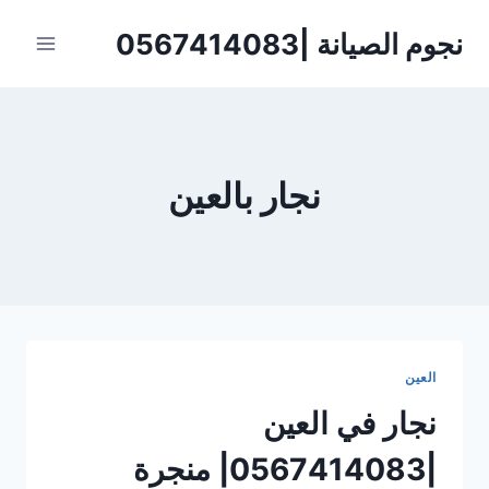
لتجاوز
نجوم الصيانة |0567414083
لى
لمحتوى
نجار بالعين
العين
نجار في العين
|0567414083| منجرة