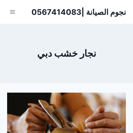
لتجاوز
نجوم الصيانة |0567414083
لى
لمحتوى
نجار خشب دبي