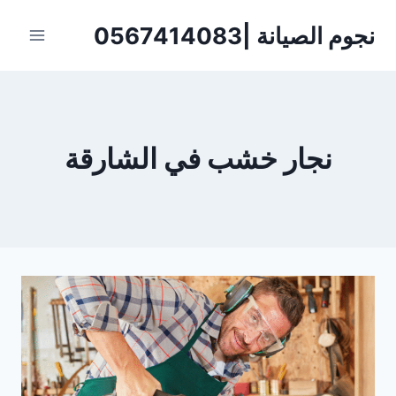
لتجاوز
نجوم الصيانة |0567414083
لى
لمحتوى
نجار خشب في الشارقة