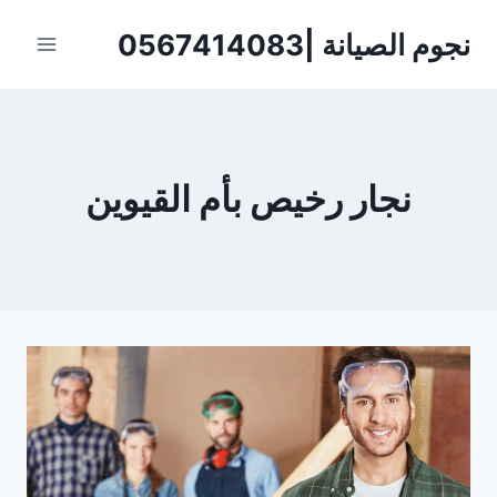
لتجاوز
نجوم الصيانة |0567414083
لى
لمحتوى
نجار رخيص بأم القيوين