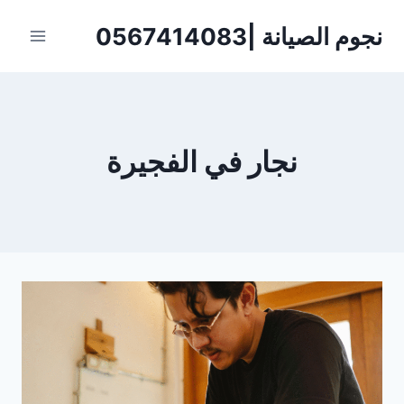
لتجاوز
نجوم الصيانة |0567414083
لى
لمحتوى
نجار في الفجيرة