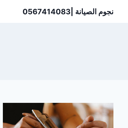
لتجاوز
نجوم الصيانة |0567414083
لى
لمحتوى