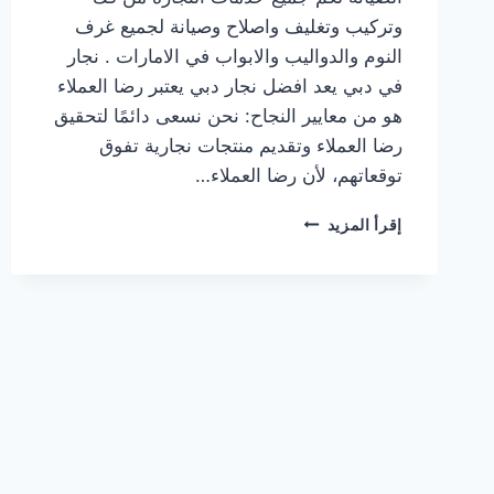
وتركيب وتغليف واصلاح وصيانة لجميع غرف
النوم والدواليب والابواب في الامارات . نجار
في دبي يعد افضل نجار دبي يعتبر رضا العملاء
هو من معايير النجاح: نحن نسعى دائمًا لتحقيق
رضا العملاء وتقديم منتجات نجارية تفوق
توقعاتهم، لأن رضا العملاء…
نجار
إقرأ المزيد
في
دبي
|0567414083|
منجرة
خشب