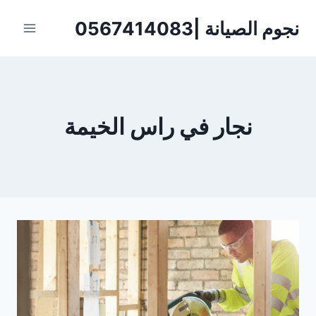
لتجاوز
نجوم الصيانة |0567414083
لى
لمحتوى
نجار في راس الخيمة