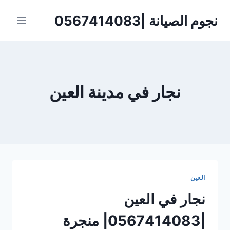
لتجاوز
نجوم الصيانة |0567414083
لى
لمحتوى
نجار في مدينة العين
العين
نجار في العين
|0567414083| منجرة