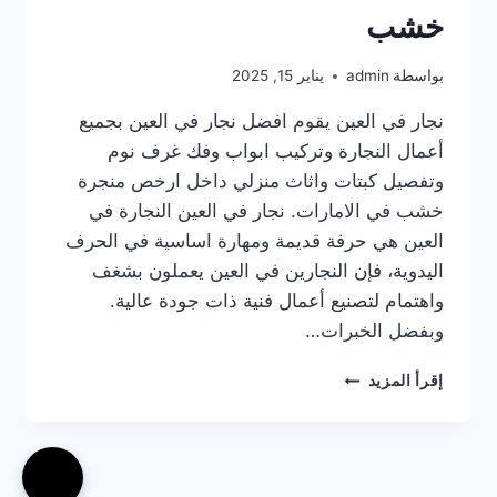
خشب
بواسطة
admin
يناير 15, 2025
نجار في العين يقوم افضل نجار في العين بجميع
أعمال النجارة وتركيب ابواب وفك غرف نوم
وتفصيل كبتات واثاث منزلي داخل ارخص منجرة
خشب في الامارات. نجار في العين النجارة في
العين هي حرفة قديمة ومهارة اساسية في الحرف
اليدوية، فإن النجارين في العين يعملون بشغف
واهتمام لتصنيع أعمال فنية ذات جودة عالية.
وبفضل الخبرات…
نجار
إقرأ المزيد
في
العين
|0567414083|
منجرة
خشب