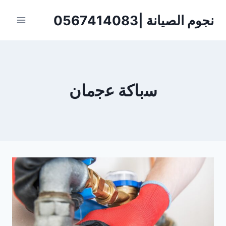
لتجاوز
نجوم الصيانة |0567414083
لى
لمحتوى
ﺳﺑﺎﻛﺔ ﻋﺟﻣﺎن