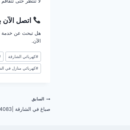
لا تنتظر حتى تتفاقم
اتصل الآن بخ
هل تبحث عن خدمة كهر
الآن.
وسوم
#
كهربائي الشارقة
#
المقال:
#
كهربائي منازل في الش
تصفّح
السابق
صباغ في الشارقة |0567414083
المقالات