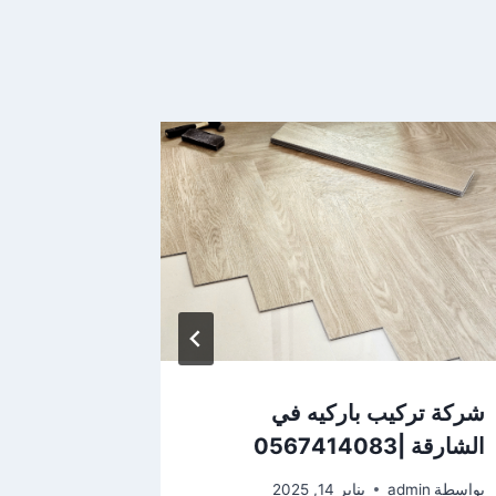
شركة تركيب باركيه في
سباك في 
الشارقة |0567414083
|0567414083
بواسطة
admin
يناير 14, 2025
بواسطة
dmin