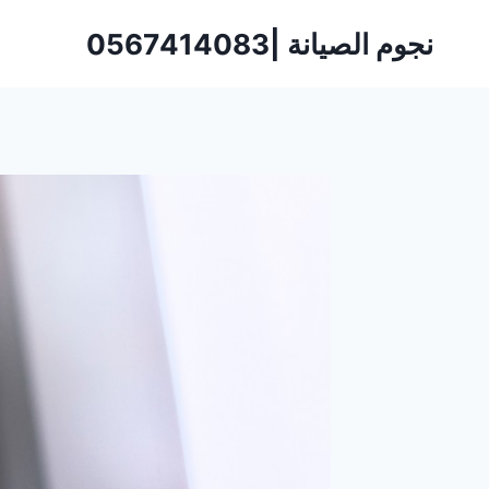
لتجاوز
نجوم الصيانة |0567414083
لى
لمحتوى