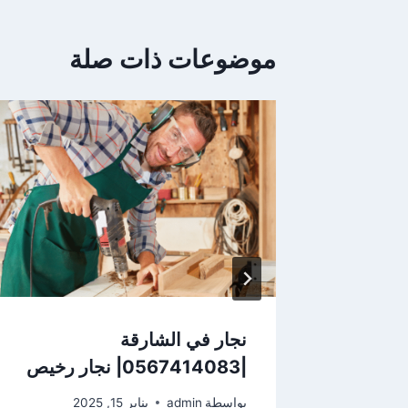
موضوعات ذات صلة
ي
الشارقة |0567414083|
نجار في الشارقة
|0567414083| نجار رخيص
بواسطة
admin
يناير 15, 2025