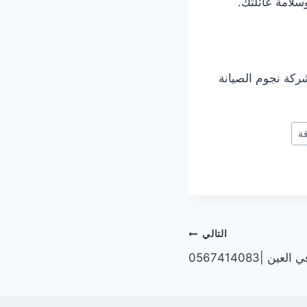
سلامة عائلتك.
ركة نجوم الصيانة
قة
التالي
|0567414083