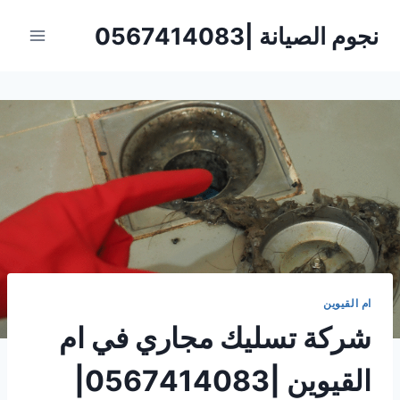
لتجاوز
نجوم الصيانة |0567414083
لى
لمحتوى
ام القيوين
شركة تسليك مجاري في ام
القيوين |0567414083|