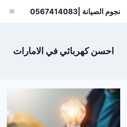
لتجاوز
نجوم الصيانة |0567414083
لى
لمحتوى
احسن كهربائي في الامارات