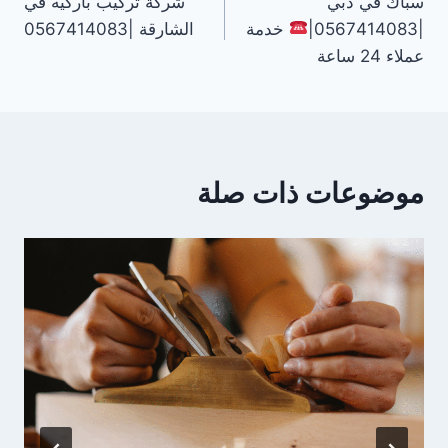
سباك في دبي
شركة تركيب باركيه في
المقالات
|0567414083|
خدمة
الشارقة |0567414083
عملاء 24 ساعة
موضوعات ذات صلة