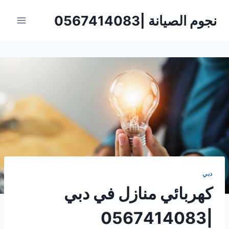
لتجاوز
نجوم الصيانة |0567414083
لى
لمحتوى
دبي
كهربائي منازل في دبي
|0567414083