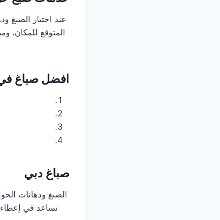
عند اختيار الصبغ ود
المتوقع للمكان، وم
افضل صباغ في 
صباغ دبي
الصبغ ودهانات الحو
تساعد في إعطاء ا