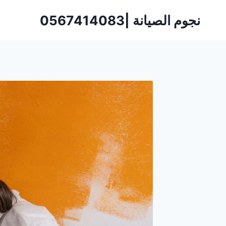
لتجاوز
نجوم الصيانة |0567414083
لى
لمحتوى