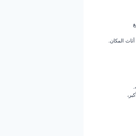
غ
أثاث المكان.
.
كبر،