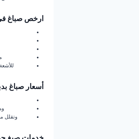
ارخص صباغ في
م
للأشعة
أسعار صباغ بد
وم
وتقلل من
خدمات صبغ حو