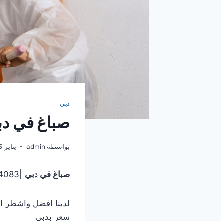
دبي
صباغ في دبي |0567414083| ص
بواسطة
admin
يناير 15, 2025
صباغ في دبي
|0567414083| صباغ رخيص
لدينا افضل واشطر ال
سعر بدبي