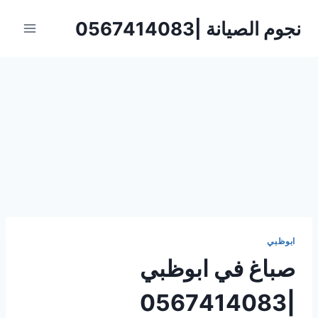
لتجاوز
نجوم الصيانة |0567414083
لى
لمحتوى
ابوظبي
صباغ في ابوظبي
|0567414083