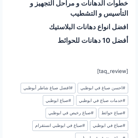
خطوات الدهانات و مراحل التجهيز و
التأسيس و التشطيب
افضل انواع دهانات البلاستيك
أفضل 10 دهانات للحوائط
[taq_review]
وسوم
#
احسن صباغ في ابوظبي
#
افضل صباغ شاطر أبوظبي
المقال:
#
خدمات صباغ في ابوظبي
#
صباغ ابوظبي
#
صباغ حوائط
#
صباغ رخيص في ابوظبي
#
صباغ في ابوظبي
#
صباغ في ابوظبي انستقرام
#
صباغ محترف في ابوظبي