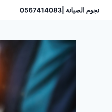
لتجاوز
نجوم الصيانة |0567414083
لى
لمحتوى