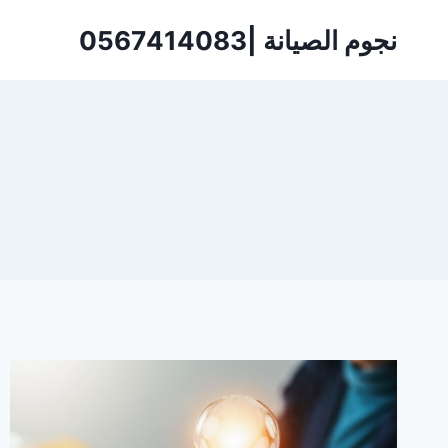
لتجاوز
نجوم الصيانة |0567414083
لى
لمحتوى