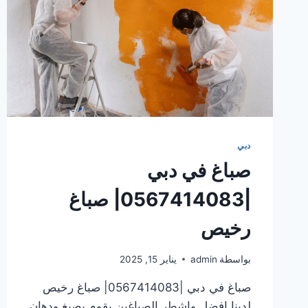
دبي
صباغ في دبي
|0567414083| صباغ
رخيص
بواسطة
admin
يناير 15, 2025
صباغ في دبي |0567414083| صباغ رخيص
لدينا افضل واشطر الصباغين يقوم بصبغ ودهان