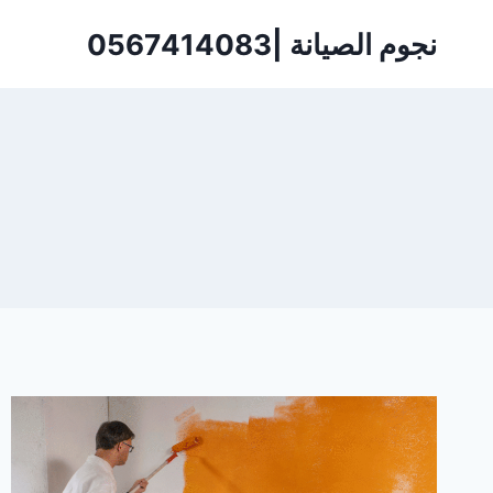
لتجاوز
نجوم الصيانة |0567414083
لى
لمحتوى