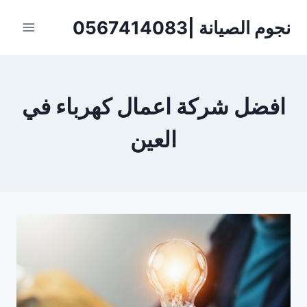
لتجاوز
نجوم الصيانة |0567414083
لى
لمحتوى
افضل شركة اعمال كهرباء في
العين