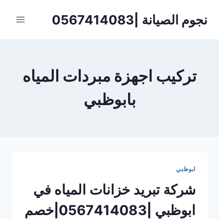
لتجاوز
نجوم الصيانة |0567414083
لى
لمحتوى
تركيب اجهزة مبردات المياه
بابوظبي
ابوظبي
شركة تبريد خزانات المياه في
ابوظبي |0567414083|خصم