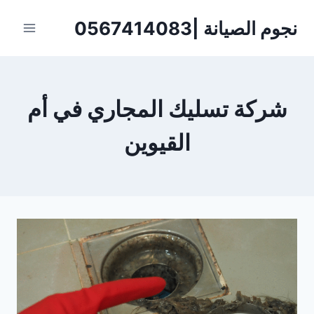
لتجاوز
نجوم الصيانة |0567414083
لى
لمحتوى
شركة تسليك المجاري في أم
القيوين