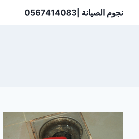
لتجاوز
نجوم الصيانة |0567414083
لى
لمحتوى