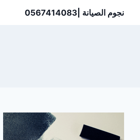
لتجاوز
نجوم الصيانة |0567414083
لى
لمحتوى