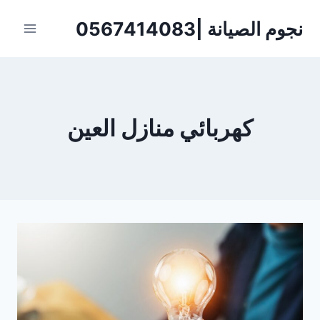
لتجاوز
نجوم الصيانة |0567414083
لى
لمحتوى
كهربائي منازل العين