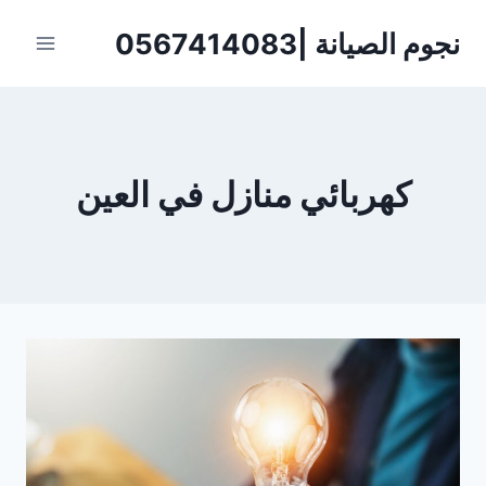
لتجاوز
نجوم الصيانة |0567414083
لى
لمحتوى
كهربائي منازل في العين