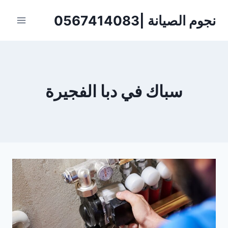
لتجاوز
نجوم الصيانة |0567414083
لى
لمحتوى
سباك في دبا الفجيرة