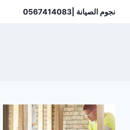
لتجاوز
نجوم الصيانة |0567414083
لى
لمحتوى